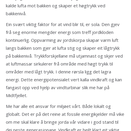
kalde lufta mot bakken og skaper et høgtrykk ved
bakkenivå.
Ein svært viktig faktor for at vind blir til, er sola. Den gjev
frå seg enorme mengder energi som treff jordkloden
kontinuerlig. Oppvarming av jordskorpa skapar varm luft
langs bakken som gjer at lufta stig og skaper eit lågtrykk
på bakkenivå. Trykkforskjellane må utjamnast og skjer ved
at luftmassar sirkulerer frå område med høgt trykk til
områder med lågt trykk. I denne rørsla ligg det lagra
energi. Dette energipotensialet vert kalla vindkraft og kan
fangast opp ved hjelp av vindturbinar slik me har på
Midtfjellet.
Me har alle eit ansvar for miljøet vårt. Både lokalt og
globalt. Det er på det reine at fossile energikjelder må vike
om me skal klare å bringe jorda vår vidare i god stand til
dei neste generasjonane. Vindkraft er heilt klart eit viktig