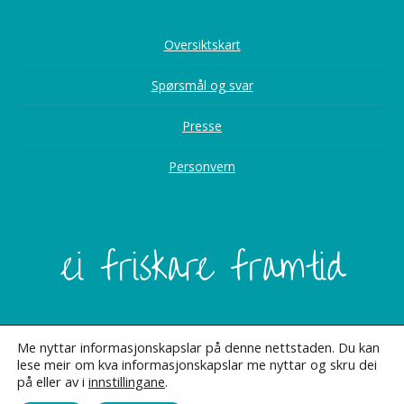
Oversiktskart
Spørsmål og svar
Presse
Personvern
Me nyttar informasjonskapslar på denne nettstaden. Du kan
lese meir om kva informasjonskapslar me nyttar og skru dei
på eller av i
innstillingane
.