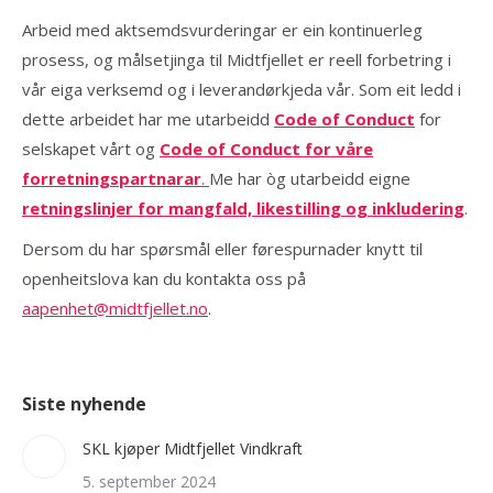
Arbeid med aktsemdsvurderingar er ein kontinuerleg
prosess, og målsetjinga til Midtfjellet er reell forbetring i
vår eiga verksemd og i leverandørkjeda vår. Som eit ledd i
dette arbeidet har me utarbeidd
Code of Conduct
for
selskapet vårt og
Code of Conduct for våre
forretningspartnarar
.
Me har òg utarbeidd eigne
retningslinjer for mangfald, likestilling og inkludering
.
Dersom du har spørsmål eller førespurnader knytt til
openheitslova kan du kontakta oss på
aapenhet@midtfjellet.no
.
Siste nyhende
SKL kjøper Midtfjellet Vindkraft
5. september 2024