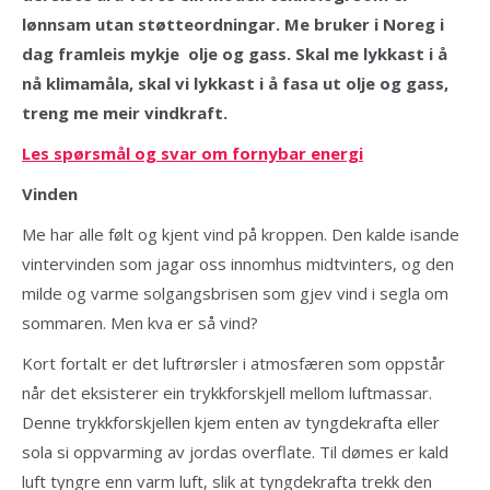
lønnsam utan støtteordningar. Me bruker i Noreg i
dag framleis mykje olje og gass. Skal me lykkast i å
nå klimamåla, skal vi lykkast i å fasa ut olje og gass,
treng me meir vindkraft.
Les spørsmål og svar om fornybar energi
Vinden
Me har alle følt og kjent vind på kroppen. Den kalde isande
vintervinden som jagar oss innomhus midtvinters, og den
milde og varme solgangsbrisen som gjev vind i segla om
sommaren. Men kva er så vind?
Kort fortalt er det luftrørsler i atmosfæren som oppstår
når det eksisterer ein trykkforskjell mellom luftmassar.
Denne trykkforskjellen kjem enten av tyngdekrafta eller
sola si oppvarming av jordas overflate. Til dømes er kald
luft tyngre enn varm luft, slik at tyngdekrafta trekk den