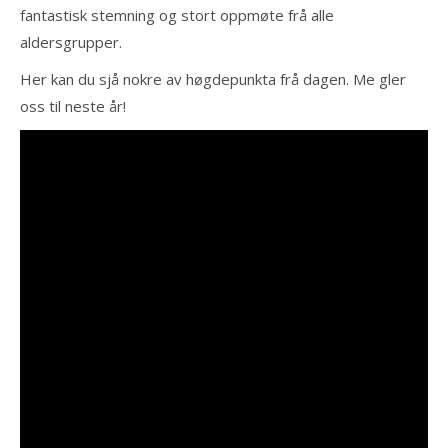
fantastisk stemning og stort oppmøte frå alle
aldersgrupper.
Her kan du sjå nokre av høgdepunkta frå dagen. Me gler
oss til neste år!