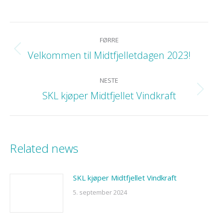
POST
FØRRE
NAVIGATION
Velkommen til Midtfjelletdagen 2023!
Previous
post:
NESTE
SKL kjøper Midtfjellet Vindkraft
Next
post:
Related news
SKL kjøper Midtfjellet Vindkraft
5. september 2024