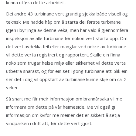
kunna utføra dette arbeidet .
Dei andre 43 turbinane vert grundig sjekka både visuell og
teknisk. Me hadde håp om å starta dei første turbinane
igjen i byrjinga av denne veka, men har vald å gjennomføra
inspeksjon av alle turbinane før nokon vert starta opp. Om
det vert avdekka feil eller manglar ved nokre av turbinane
vil dette verta registrert og rapportert. Skulle ein finna
noko som trugar helse miljø eller sikkerhet vil dette verta
utbetra snarast, og før ein set i gong turbinane att. Slik ein
ser det i dag vil oppstart av turbinane kunne skje om ca. 2
veker.
Så snart me får meir informasjon om brannårsaka vil me
informera om dette på vår heimeside. Me vil også gi
informasjon om kvifor me meiner det er sikkert å setja
vindparken i drift att, før dette vert gjort.