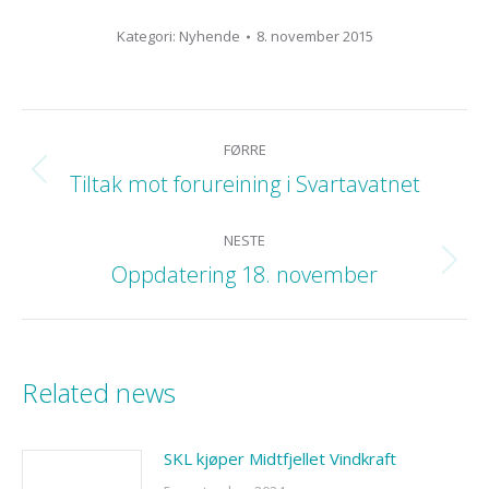
Kategori:
Nyhende
8. november 2015
POST
FØRRE
NAVIGATION
Tiltak mot forureining i Svartavatnet
Previous
post:
NESTE
Oppdatering 18. november
Next
post:
Related news
SKL kjøper Midtfjellet Vindkraft