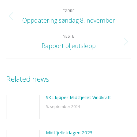
POST
FØRRE
NAVIGATION
Oppdatering søndag 8. november
Previous
post:
NESTE
Rapport oljeutslepp
Next
post:
Related news
SKL kjøper Midtfjellet Vindkraft
5. september 2024
Midtfjelletdagen 2023