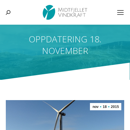
Søk:
OPPDATERING 18.
NOVEMBER
You are here:
nov
18
2015