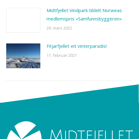
Midtfjellet Vindpark tildelt Norweas
medlemspris «Samfunnsbyggeren»
29. mars 2022
Fitjarfjellet eit vinterparadis!
11. februar 2021