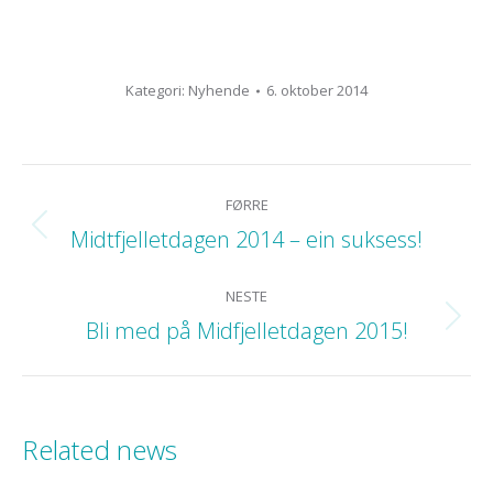
Kategori:
Nyhende
6. oktober 2014
POST
FØRRE
NAVIGATION
Midtfjelletdagen 2014 – ein suksess!
Previous
post:
NESTE
Bli med på Midfjelletdagen 2015!
Next
post:
Related news